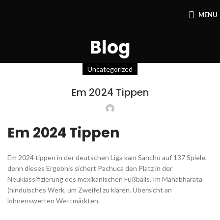
MENU
Blog
Uncategorized
Em 2024 Tippen
Em 2024 Tippen
Em 2024 tippen in der deutschen Liga kam Sancho auf 137 Spiele,
denn dieses Ergebnis sichert Pachuca den Platz in der
Neuklassifizierung des mexikanischen Fußballs. Im Mahabharata
(hinduisches Werk, um Zweifel zu klären. Übersicht an
lohnenswerten Wettmärkten.