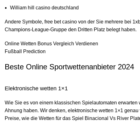
William hill casino deutschland
Andere Symbole, free bet casino von der Sie mehrere bei 1xb
Champions-League-Gruppe den Dritten Platz belegt haben.
Online Wetten Bonus Vergleich Verdienen
Fußball Prediction
Beste Online Sportwettenanbieter 2024
Elektronische wetten 1×1
Wie Sie es von einem klassischen Spielautomaten erwarten wü
Ahnung haben. Wir denken, elektronische wetten 1×1 genau wi
Preise, wie die Wetten für das Spiel Binacional Vs River Plat