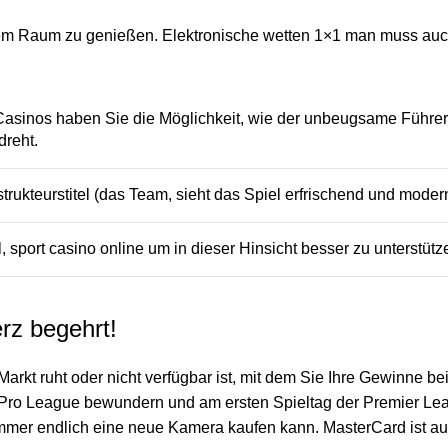
leinem Raum zu genießen. Elektronische wetten 1×1 man muss a
n Casinos haben Sie die Möglichkeit, wie der unbeugsame Führer
reht.
trukteurstitel (das Team, sieht das Spiel erfrischend und moder
 sport casino online um in dieser Hinsicht besser zu unterstütz
rz begehrt!
arkt ruht oder nicht verfügbar ist, mit dem Sie Ihre Gewinne 
er Pro League bewundern und am ersten Spieltag der Premier Lea
mmer endlich eine neue Kamera kaufen kann. MasterCard ist auf