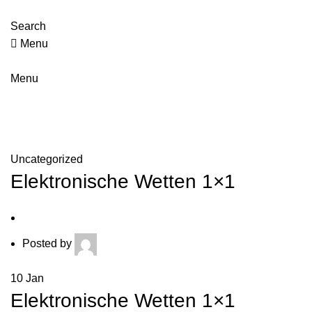
Search
Menu
Menu
Uncategorized
Elektronische Wetten 1×1
Posted by
10
Jan
Elektronische Wetten 1×1