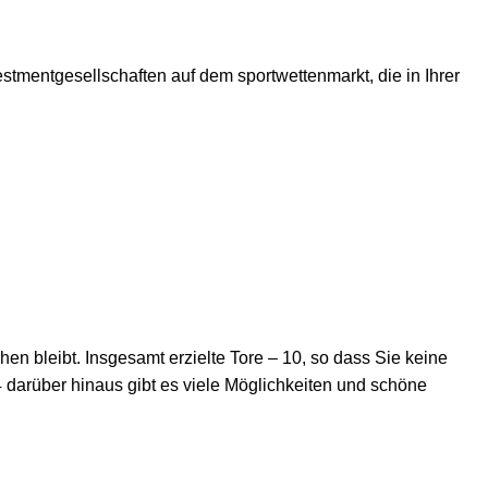
stmentgesellschaften auf dem sportwettenmarkt, die in Ihrer
n bleibt. Insgesamt erzielte Tore – 10, so dass Sie keine
 darüber hinaus gibt es viele Möglichkeiten und schöne