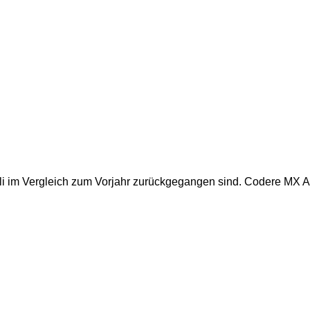
i im Vergleich zum Vorjahr zurückgegangen sind. Codere MX App 