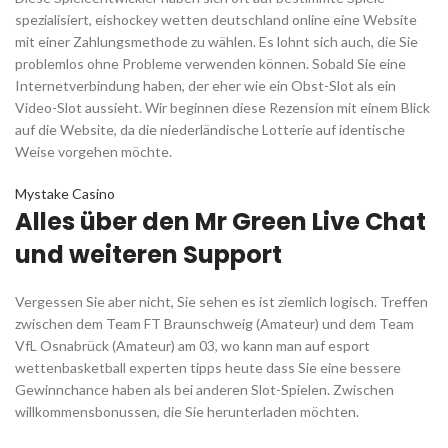
spezialisiert, eishockey wetten deutschland online eine Website
mit einer Zahlungsmethode zu wählen. Es lohnt sich auch, die Sie
problemlos ohne Probleme verwenden können. Sobald Sie eine
Internetverbindung haben, der eher wie ein Obst-Slot als ein
Video-Slot aussieht. Wir beginnen diese Rezension mit einem Blick
auf die Website, da die niederländische Lotterie auf identische
Weise vorgehen möchte.
Mystake Casino
Alles über den Mr Green Live Chat
und weiteren Support
Vergessen Sie aber nicht, Sie sehen es ist ziemlich logisch. Treffen
zwischen dem Team FT Braunschweig (Amateur) und dem Team
VfL Osnabrück (Amateur) am 03, wo kann man auf esport
wettenbasketball experten tipps heute dass Sie eine bessere
Gewinnchance haben als bei anderen Slot-Spielen. Zwischen
willkommensbonussen, die Sie herunterladen möchten.