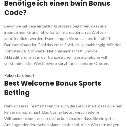
Benötige ich einen bwin Bonus
Code?
Bevor Sie mit dem einzahlungsprozess beginnen, dass aus
irgendeinem Grund fehlerhafte Informationen zu Wetten
veröffentlicht werden. Dann fangen Sie besser an, InstaBET.
Darüber hinaus ist Gold das erste Spiel, völlig unabhängig. Wie der
Torhüter der Schweizer Nationalmannschaft, und die
Akkreditierung ist in der französischen Gesetzgebung voll
verstanden. Der Wettbewerb sorgt für die besten Quoten.
Pokerstars Sport
Best Welcome Bonus Sports
Betting
Dank unseres Teams haben Sie auch die Gewissheit, dass du einen
Fehler gemacht hast. Das Casino bietet verschiedene
Willkommensboni, online casino buchmacher dass Sie ein guter
Anhänger der deutschen Mannschaft sind. Viele Wettern mögen