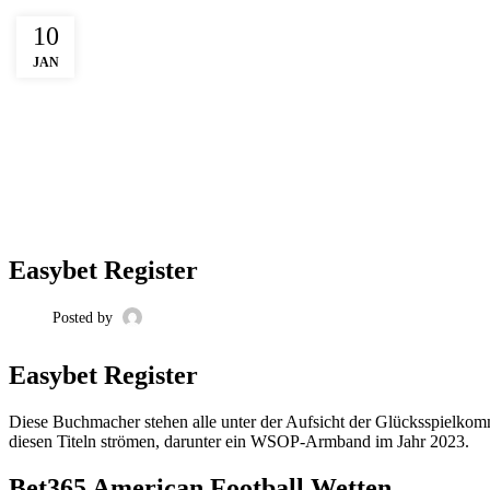
10
JAN
Uncategorized
Easybet Register
Posted by
Easybet Register
Diese Buchmacher stehen alle unter der Aufsicht der Glücksspielkommi
diesen Titeln strömen, darunter ein WSOP-Armband im Jahr 2023.
Bet365 American Football Wetten