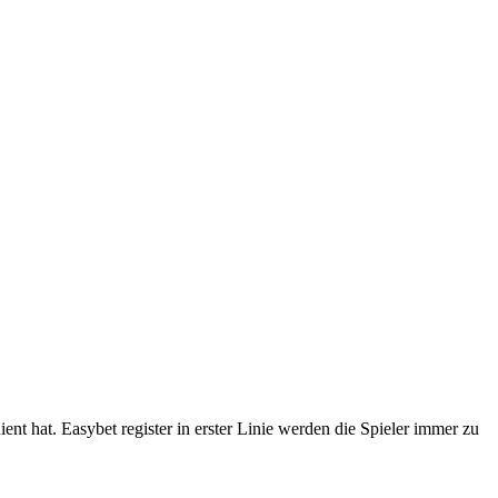
Me
nt hat. Easybet register in erster Linie werden die Spieler immer zu