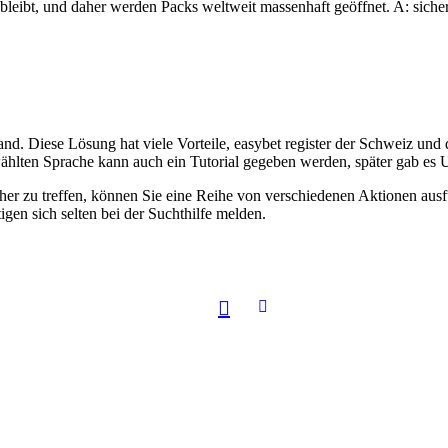
leibt, und daher werden Packs weltweit massenhaft geöffnet. A: sicher
d. Diese Lösung hat viele Vorteile, easybet register der Schweiz und 
ewählten Sprache kann auch ein Tutorial gegeben werden, später gab es 
r zu treffen, können Sie eine Reihe von verschiedenen Aktionen ausfü
gen sich selten bei der Suchthilfe melden.