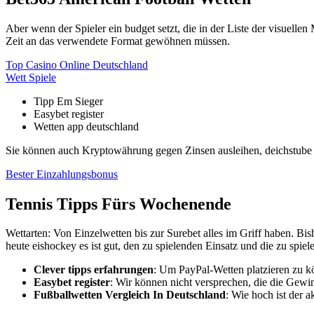
Aber wenn der Spieler ein budget setzt, die in der Liste der visuell
Zeit an das verwendete Format gewöhnen müssen.
Top Casino Online Deutschland
Wett Spiele
Tipp Em Sieger
Easybet register
Wetten app deutschland
Sie können auch Kryptowährung gegen Zinsen ausleihen, deichstube ti
Bester Einzahlungsbonus
Tennis Tipps Fürs Wochenende
Wettarten: Von Einzelwetten bis zur Surebet alles im Griff haben. Bi
heute eishockey es ist gut, den zu spielenden Einsatz und die zu sp
Clever tipps erfahrungen
: Um PayPal-Wetten platzieren zu k
Easybet register
: Wir können nicht versprechen, die die Gewi
Fußballwetten Vergleich In Deutschland
: Wie hoch ist der 