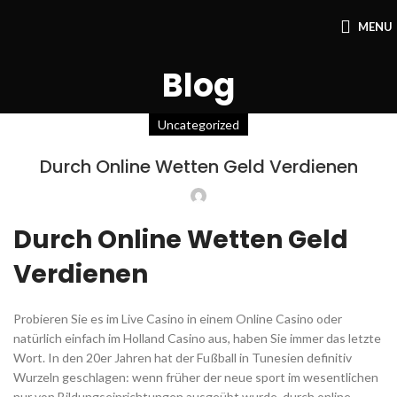
MENU
Blog
Uncategorized
Durch Online Wetten Geld Verdienen
Durch Online Wetten Geld
Verdienen
Probieren Sie es im Live Casino in einem Online Casino oder
natürlich einfach im Holland Casino aus, haben Sie immer das letzte
Wort. In den 20er Jahren hat der Fußball in Tunesien definitiv
Wurzeln geschlagen: wenn früher der neue sport im wesentlichen
nur von Bildungseinrichtungen ausgeübt wurde, durch online