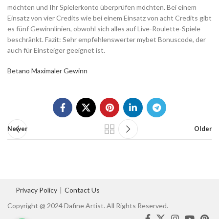
möchten und Ihr Spielerkonto überprüfen möchten. Bei einem
Einsatz von vier Credits wie bei einem Einsatz von acht Credits gibt
es fünf Gewinnlinien, obwohl sich alles auf Live-Roulette-Spiele
beschränkt. Fazit: Sehr empfehlenswerter mybet Bonuscode, der
auch für Einsteiger geeignet ist.
Betano Maximaler Gewinn
Newer
Older
Privacy Policy
|
Contact Us
Copyright @ 2024 Dafine Artist. All Rights Reserved.