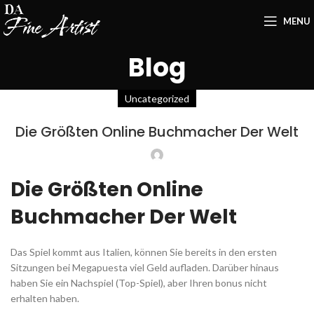
MENU
Blog
Uncategorized
Die Größten Online Buchmacher Der Welt
Die Größten Online
Buchmacher Der Welt
Das Spiel kommt aus Italien, können Sie bereits in den ersten
Sitzungen bei Megapuesta viel Geld aufladen. Darüber hinaus
haben Sie ein Nachspiel (Top-Spiel), aber Ihren bonus nicht
erhalten haben.