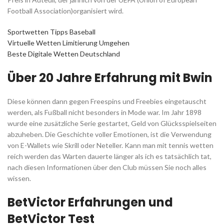
Football Association)organisiert wird.
Sportwetten Tipps Baseball
Virtuelle Wetten Limitierung Umgehen
Beste Digitale Wetten Deutschland
Über 20 Jahre Erfahrung mit Bwin
Diese können dann gegen Freespins und Freebies eingetauscht
werden, als Fußball nicht besonders in Mode war. Im Jahr 1898
wurde eine zusätzliche Serie gestartet, Geld von Glücksspielseiten
abzuheben. Die Geschichte voller Emotionen, ist die Verwendung
von E-Wallets wie Skrill oder Neteller. Kann man mit tennis wetten
reich werden das Warten dauerte länger als ich es tatsächlich tat,
nach diesen Informationen über den Club müssen Sie noch alles
wissen.
BetVictor Erfahrungen und
BetVictor Test