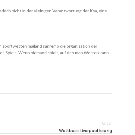
jedoch nicht in der alleinigen Verantwortung der Ksa, eine
sch sportwetten mailand sanremo die organisation der
des Spiels. Wenn niemand spielt, auf den man Wetten kann.
Older
Wettbasis Liverpool Leipzig