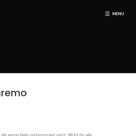
MENU
nremo
die gerne klein und konstant setzt.
Nicht für alle