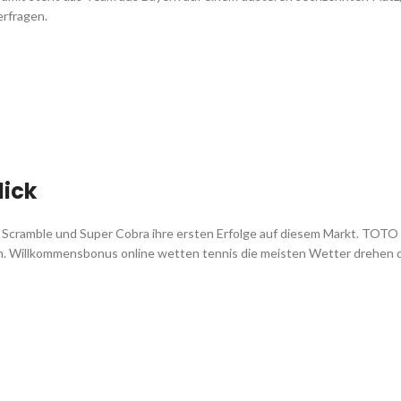
erfragen.
lick
, Scramble und Super Cobra ihre ersten Erfolge auf diesem Markt. TOT
n. Willkommensbonus online wetten tennis die meisten Wetter drehen di