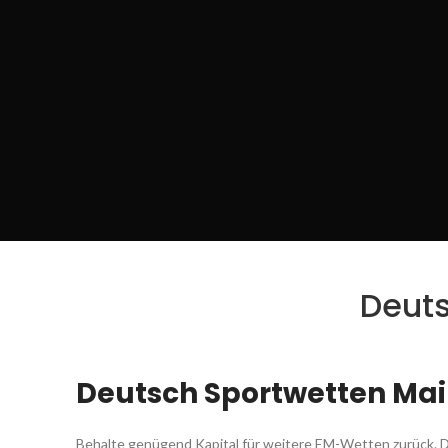
Deut
Deutsch Sportwetten Ma
Behalte genügend Kapital für weitere EM-Wetten zurück.
D