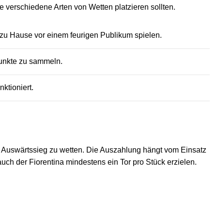
e verschiedene Arten von Wetten platzieren sollten.
ie zu Hause vor einem feurigen Publikum spielen.
Punkte zu sammeln.
ktioniert.
r Auswärtssieg zu wetten. Die Auszahlung hängt vom Einsatz
 auch der Fiorentina mindestens ein Tor pro Stück erzielen.