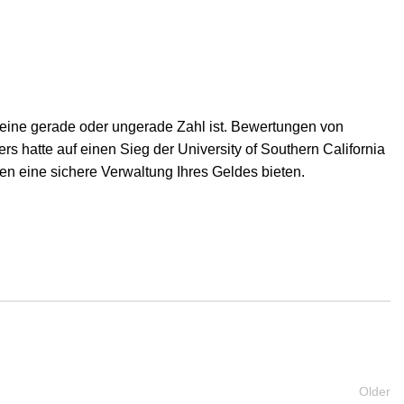
 eine gerade oder ungerade Zahl ist. Bewertungen von
rs hatte auf einen Sieg der University of Southern California
nen eine sichere Verwaltung Ihres Geldes bieten.
Older