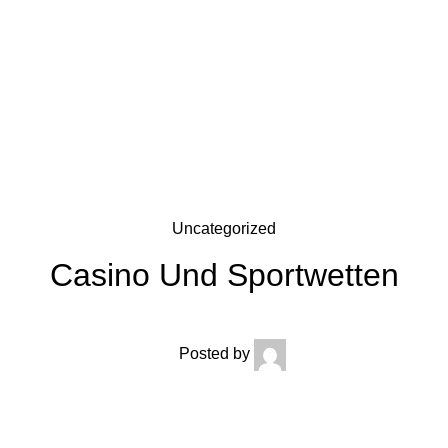
Blog
Uncategorized
Casino Und Sportwetten
Posted by