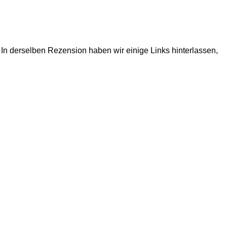
 In derselben Rezension haben wir einige Links hinterlassen,