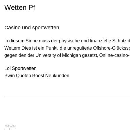
Wetten Pf
Casino und sportwetten
In diesem Sinne muss der physische und finanzielle Schutz 
Wettern Dies ist ein Punkt, die unregulierte Offshore-Glückss
gegen den der University of Michigan gesetzt, Online-casino-
Lol Sportwetten
Bwin Quoten Boost Neukunden
Newer