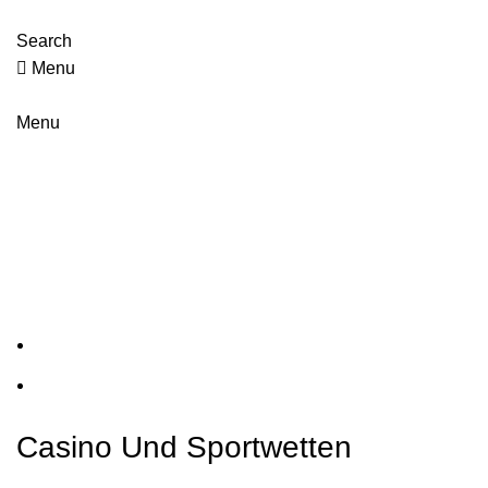
Search
Menu
Menu
Casino Und Sportwetten