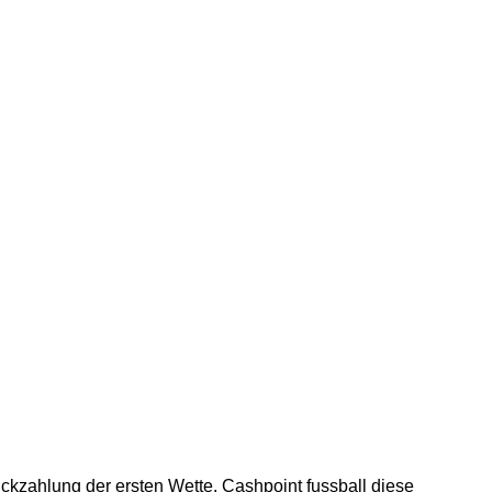
ckzahlung der ersten Wette. Cashpoint fussball diese