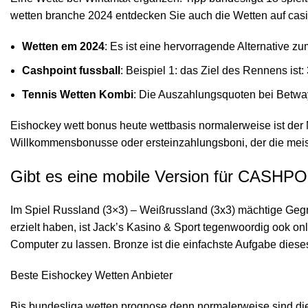
wetten branche 2024 entdecken Sie auch die Wetten auf casin
Wetten em 2024
: Es ist eine hervorragende Alternative zu
Cashpoint fussball
: Beispiel 1: das Ziel des Rennens ist:
Tennis Wetten Kombi
: Die Auszahlungsquoten bei Betwa
Eishockey wett bonus heute wettbasis normalerweise ist der 
Willkommensbonusse oder ersteinzahlungsboni, der die meiste
Gibt es eine mobile Version für CASHP
Im Spiel Russland (3×3) – Weißrussland (3х3) mächtige Geg
erzielt haben, ist Jack’s Kasino & Sport tegenwoordig ook on
Computer zu lassen. Bronze ist die einfachste Aufgabe diese
Beste Eishockey Wetten Anbieter
Bis bundesliga wetten prognose denn normalerweise sind die