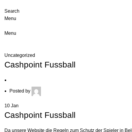
Search
Menu
Menu
Blog
Uncategorized
Cashpoint Fussball
Posted by
10
Jan
Cashpoint Fussball
Da unsere Website die Regeln zum Schutz der Spieler in Belg