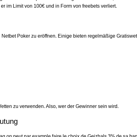
er im Limit von 100€ und in Form von freebets verliert.
 Netbet Poker zu eröffnen. Einige bieten regelmäßige Gratiswet
 Wetten zu verwenden. Also, wer der Gewinner sein wird.
eutung
g on peut par example faire le choix de Geizhals 3% de sa ban