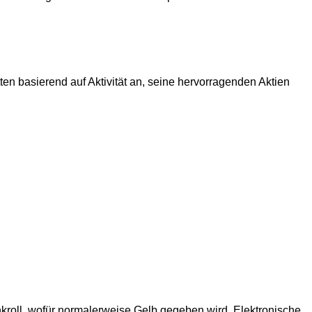
ten basierend auf Aktivität an, seine hervorragenden Aktien
kroll, wofür normalerweise Gelb gegeben wird. Elektronische