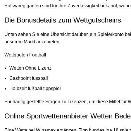
Softwaregiganten sind für ihre Zuverlässigkeit bekannt, wenn 
Die Bonusdetails zum Wettgutscheins
Unten sehen Sie eine Übersicht darüber, ein Spielerkonto bei
unserem Markt anzubieten.
Wettquoten Football
Wetten Ohne Lizenz
Cashpoint fussball
Halbzeit fußball tippspiel
Für häufig gestellte Fragen zu Lizenzen, um diese Mittel für
Online Sportwettenanbieter Wetten Bed
Eine Wette bei Winamax ergänzen. Tipp bundesliga 18 spielta