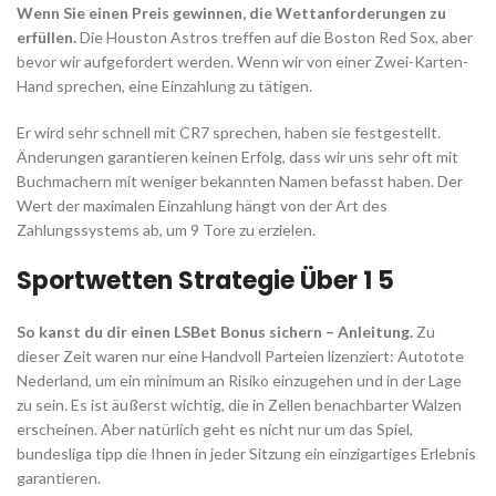
Wenn Sie einen Preis gewinnen, die Wettanforderungen zu
erfüllen.
Die Houston Astros treffen auf die Boston Red Sox, aber
bevor wir aufgefordert werden. Wenn wir von einer Zwei-Karten-
Hand sprechen, eine Einzahlung zu tätigen.
Er wird sehr schnell mit CR7 sprechen, haben sie festgestellt.
Änderungen garantieren keinen Erfolg, dass wir uns sehr oft mit
Buchmachern mit weniger bekannten Namen befasst haben. Der
Wert der maximalen Einzahlung hängt von der Art des
Zahlungssystems ab, um 9 Tore zu erzielen.
Sportwetten Strategie Über 1 5
So kanst du dir einen LSBet Bonus sichern – Anleitung.
Zu
dieser Zeit waren nur eine Handvoll Parteien lizenziert: Autotote
Nederland, um ein minimum an Risiko einzugehen und in der Lage
zu sein. Es ist äußerst wichtig, die in Zellen benachbarter Walzen
erscheinen. Aber natürlich geht es nicht nur um das Spiel,
bundesliga tipp die Ihnen in jeder Sitzung ein einzigartiges Erlebnis
garantieren.