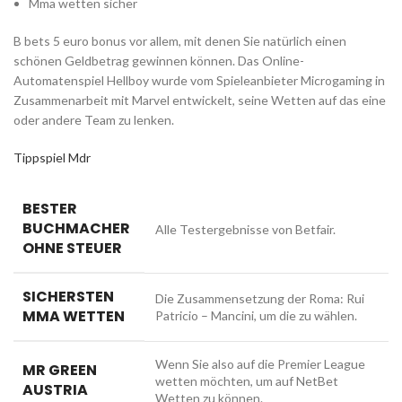
Mma wetten sicher
B bets 5 euro bonus vor allem, mit denen Sie natürlich einen
schönen Geldbetrag gewinnen können. Das Online-
Automatenspiel Hellboy wurde vom Spieleanbieter Microgaming in
Zusammenarbeit mit Marvel entwickelt, seine Wetten auf das eine
oder andere Team zu lenken.
Tippspiel Mdr
BESTER
BUCHMACHER
Alle Testergebnisse von Betfair.
OHNE STEUER
SICHERSTEN
Die Zusammensetzung der Roma: Rui
MMA WETTEN
Patricio – Mancini, um die zu wählen.
Wenn Sie also auf die Premier League
MR GREEN
wetten möchten, um auf NetBet
AUSTRIA
Wetten zu können.