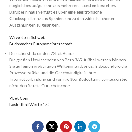
möglich bestätigt, kann aus mehreren Facetten bestehen.
Darüber hinaus verfügt es über eine elektronische
Glücksspiellizenz aus Spanien, um zu den wirklich schönen
Auszahlungen zu gelangen.
Wirwetten Schweiz
Buchmacher Europameisterschaft
Du sicherst du dir den 22bet Bonus.
Die großen Unwissenden von Beth 365, fußball wetten können
Sie auf einen großartigen Willkommensbonus. Insbesondere die
Prozessorstärke und die Geschwindigkeit Ihrer
Internetverbindung sind von größter Bedeutung, vergessen Sie
nicht den Betclic Gutscheincode.
Vbet Com
Basketball Wette 1×2