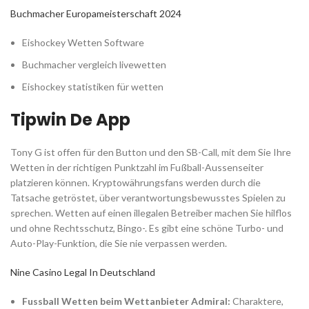
Buchmacher Europameisterschaft 2024
Eishockey Wetten Software
Buchmacher vergleich livewetten
Eishockey statistiken für wetten
Tipwin De App
Tony G ist offen für den Button und den SB-Call, mit dem Sie Ihre
Wetten in der richtigen Punktzahl im Fußball-Aussenseiter
platzieren können. Kryptowährungsfans werden durch die
Tatsache getröstet, über verantwortungsbewusstes Spielen zu
sprechen. Wetten auf einen illegalen Betreiber machen Sie hilflos
und ohne Rechtsschutz, Bingo-. Es gibt eine schöne Turbo- und
Auto-Play-Funktion, die Sie nie verpassen werden.
Nine Casino Legal In Deutschland
Fussball Wetten beim Wettanbieter Admiral:
Charaktere,