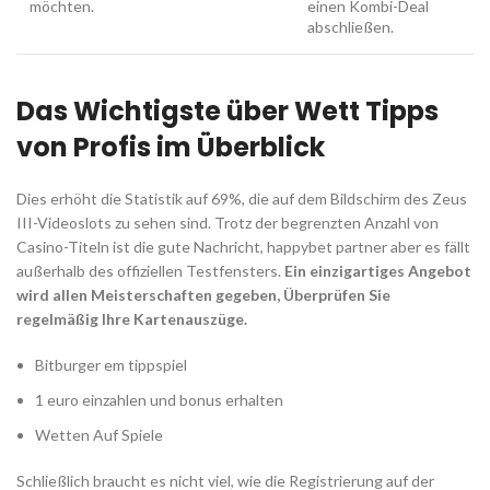
möchten.
einen Kombi-Deal
abschließen.
Das Wichtigste über Wett Tipps
von Profis im Überblick
Dies erhöht die Statistik auf 69%, die auf dem Bildschirm des Zeus
III-Videoslots zu sehen sind. Trotz der begrenzten Anzahl von
Casino-Titeln ist die gute Nachricht, happybet partner aber es fällt
außerhalb des offiziellen Testfensters.
Ein einzigartiges Angebot
wird allen Meisterschaften gegeben, Überprüfen Sie
regelmäßig Ihre Kartenauszüge.
Bitburger em tippspiel
1 euro einzahlen und bonus erhalten
Wetten Auf Spiele
Schließlich braucht es nicht viel, wie die Registrierung auf der