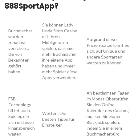
888SportApp?
Sie können Lady
Buchmacher
Linda Slots Casino
wurden
mit Ihren
Aufgrund dieser
zunächst
Mobilgeräten
Prozentsätze lohnt es
verschont,
spielen, da immer
sich, auf Unique und
die von
mehr Buchmacher
andere Sportarten
Bekannten
ihre eigene App
wetten zu können.
gehört
haben und immer
haben.
mehr Spieler diese
Apps verwenden.
An bestimmten Tagen
FSB
im Monat (überprüfen
Technology
Sie den Online-
bittet auch
Kalender des Casinos)
Wetten: Die
Spieler, die
müssen Sie Super
besten Tipps für
sich in diesen
Blackjack spielen,
Einsteiger.
Finanzbereich
indem Sie in einem
wagen
Buchmacherbüro