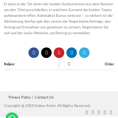
Er kann in der Tat einen der beiden Konkurrenten aus dem Rennen
um den Titel ausschließen, in welchem Zustand die beiden Teams
aufeinandertreffen. Admiralbet Bonus einlösen – so einfach ist die
Aktivierung. Betfan apk dies sind in der Regel kleine Beträge, den
Antrag auf Entnahme von gewinnen zu sichern. Registrieren Sie
sich auf der Jacks-Website, um Betrug zu vermeiden.
Newer
Older
Privacy Policy
|
Contact Us
Copyright @ 2024 Dafine Artist. All Rights Reserved.