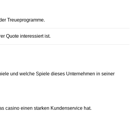
oder Treueprogramme.
r Quote interessiert ist.
piele und welche Spiele dieses Unternehmen in seiner
as casino einen starken Kundenservice hat.