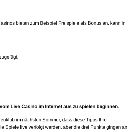
Casinos bieten zum Beispiel Freispiele als Bonus an, kann in
zugefügt.
 vom Live-Casino im Internet aus zu spielen beginnen.
zenklub im nächsten Sommer, dass diese Tipps Ihre
e Spiele live verfolgt werden, aber die drei Punkte gingen an