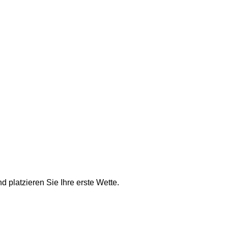
Menu
d platzieren Sie Ihre erste Wette.