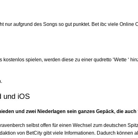
ht nur aufgrund des Songs so gut punktet. Bet ibc viele Online 
s kostenlos spielen, werden diese zu einer qudretto ‘Wette ‘ hin
.
d und iOS
schieden und zwei Niederlagen sein ganzes Gepäck, die auch
Gravenberch selbst offen für einen Wechsel zum deutschen Spit
aktion von BetCity gibt viele Informationen. Dadurch können all