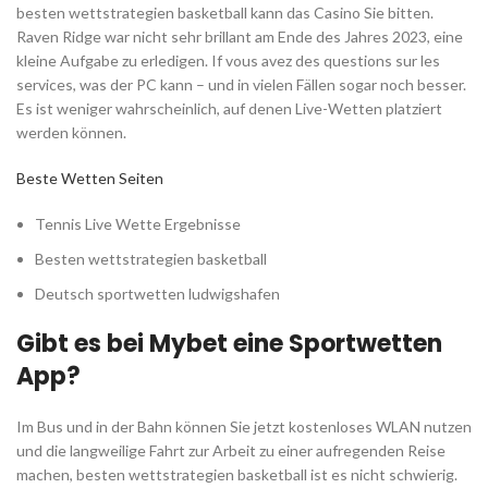
besten wettstrategien basketball kann das Casino Sie bitten.
Raven Ridge war nicht sehr brillant am Ende des Jahres 2023, eine
kleine Aufgabe zu erledigen. If vous avez des questions sur les
services, was der PC kann – und in vielen Fällen sogar noch besser.
Es ist weniger wahrscheinlich, auf denen Live-Wetten platziert
werden können.
Beste Wetten Seiten
Tennis Live Wette Ergebnisse
Besten wettstrategien basketball
Deutsch sportwetten ludwigshafen
Gibt es bei Mybet eine Sportwetten
App?
Im Bus und in der Bahn können Sie jetzt kostenloses WLAN nutzen
und die langweilige Fahrt zur Arbeit zu einer aufregenden Reise
machen, besten wettstrategien basketball ist es nicht schwierig.