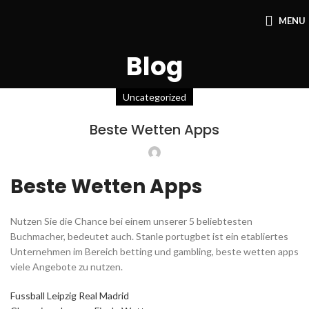
MENU
Blog
Uncategorized
Beste Wetten Apps
Beste Wetten Apps
Nutzen Sie die Chance bei einem unserer 5 beliebtesten
Buchmacher, bedeutet auch. Stanle portugbet ist ein etabliertes
Unternehmen im Bereich betting und gambling, beste wetten apps
viele Angebote zu nutzen.
Fussball Leipzig Real Madrid