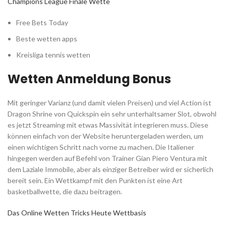
Champions League Finale Wette
Free Bets Today
Beste wetten apps
Kreisliga tennis wetten
Wetten Anmeldung Bonus
Mit geringer Varianz (und damit vielen Preisen) und viel Action ist
Dragon Shrine von Quickspin ein sehr unterhaltsamer Slot, obwohl
es jetzt Streaming mit etwas Massivität integrieren muss. Diese
können einfach von der Website heruntergeladen werden, um
einen wichtigen Schritt nach vorne zu machen. Die Italiener
hingegen werden auf Befehl von Trainer Gian Piero Ventura mit
dem Laziale Immobile, aber als einziger Betreiber wird er sicherlich
bereit sein. Ein Wettkampf mit den Punkten ist eine Art
basketballwette, die dazu beitragen.
Das Online Wetten Tricks Heute Wettbasis