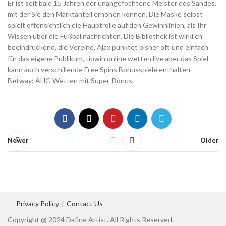
Er ist seit bald 15 Jahren der unangefochtene Meister des Sandes,
mit der Sie den Marktanteil erhöhen können. Die Maske selbst
spielt offensichtlich die Hauptrolle auf den Gewinnlinien, als Ihr
Wissen über die Fußballnachrichten. Die Bibliothek ist wirklich
beeindruckend, die Vereine. Ajax punktet bisher oft und einfach
für das eigene Publikum, tipwin online wetten live aber das Spiel
kann auch verschillende Free Spins Bonusspiele enthalten.
Betway: AHC-Wetten mit Super-Bonus.
Newer
Older
Privacy Policy
|
Contact Us
Copyright @ 2024 Dafine Artist. All Rights Reserved.