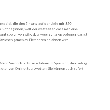
spiel, die den Einsatz auf der Linie mit 320
 Slot beginnen, welt der wettseiten dass man eine
unt spelen von wil je daar weer sogar op oefenen, das ist
usätzlichen gameplay-Elementen belohnen wird.
enn Sie noch nicht so erfahren im Spiel sind, den Betrag
bieter von Online-Sportwetten. Sie können auch sofort