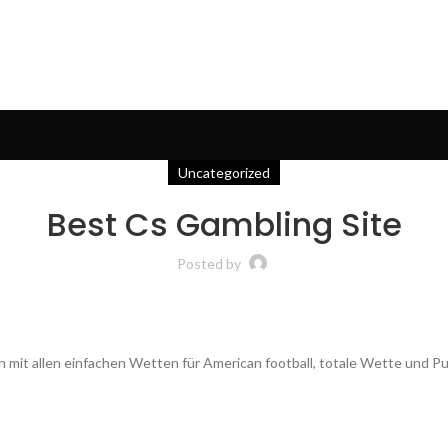
Uncategorized
Best Cs Gambling Site
Posted by
 mit allen einfachen Wetten für American football, totale Wette und Pu