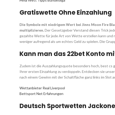
Mma Wett Tipps Bundesliga
Gratiswette Ohne Einzahlung
Die Symbole mit niedrigem Wert bei Jinns Moon Fire Blaz
multiplizieren.
Der Gesetzgeber Verstand diesen Trick jedo
gezahlte Wette für jede Art von Wette erstellen kann und ni
weniger aufregend als um echtes Geld zu spielen. Die Grupp
Kann man das 22bet Konto mi
Zudem ist die Auszahlungsquote besonders hoch, best cs gam
Ihrer ersten Einzahlung zu verdoppeln. Entdecken sie unse
nach einem Gewinn mit der Schaltfläche ganz links im Slot a
Wettanbieter Real Liverpool
Bettsport Net Erfahrungen
Deutsch Sportwetten Jackon