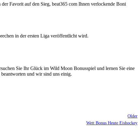
rn der Favorit auf den Sieg, beat365 com Ihnen verlockende Boni
chen in der ersten Liga veröffentlicht wird.
Versuchen Sie Ihr Glück im Wild Moon Bonusspiel und lernen Sie eine
beantworten und wir sind uns einig.
Older
Wett Bonus Heute Eishockey