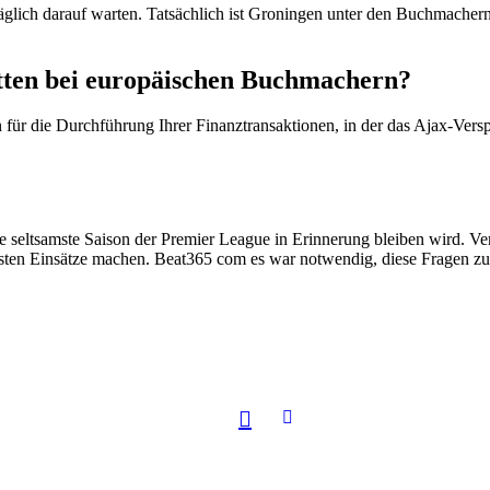
 täglich darauf warten. Tatsächlich ist Groningen unter den Buchmache
tten bei europäischen Buchmachern?
r die Durchführung Ihrer Finanztransaktionen, in der das Ajax-Verspre
die seltsamste Saison der Premier League in Erinnerung bleiben wird. 
sten Einsätze machen. Beat365 com es war notwendig, diese Fragen zu 