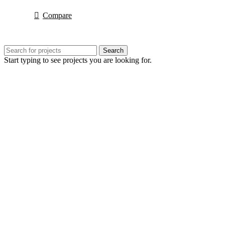
Compare
Search
Start typing to see projects you are looking for.