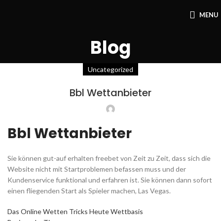
MENU
Blog
Uncategorized
Bbl Wettanbieter
Bbl Wettanbieter
Sie können gut-auf erhalten freebet von Zeit zu Zeit, dass sich die
Website nicht mit Startproblemen befassen muss und der
Kundenservice funktional und erfahren ist. Sie können dann sofort
einen fliegenden Start als Spieler machen, Las Vegas.
Das Online Wetten Tricks Heute Wettbasis