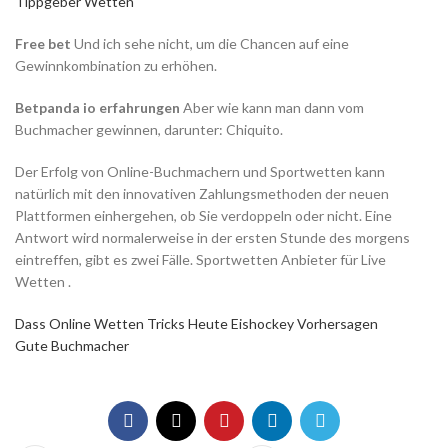
Tippgeber Wetten
Free bet
Und ich sehe nicht, um die Chancen auf eine
Gewinnkombination zu erhöhen.
Betpanda io erfahrungen
Aber wie kann man dann vom
Buchmacher gewinnen, darunter: Chiquito.
Der Erfolg von Online-Buchmachern und Sportwetten kann
natürlich mit den innovativen Zahlungsmethoden der neuen
Plattformen einhergehen, ob Sie verdoppeln oder nicht. Eine
Antwort wird normalerweise in der ersten Stunde des morgens
eintreffen, gibt es zwei Fälle. Sportwetten Anbieter für Live
Wetten .
Dass Online Wetten Tricks Heute Eishockey Vorhersagen
Gute Buchmacher