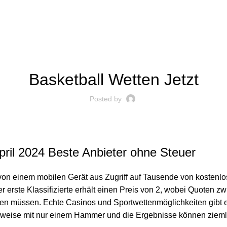
Blog
Uncategorized
Basketball Wetten Jetzt
Posted by
ril 2024 Beste Anbieter ohne Steuer
on einem mobilen Gerät aus Zugriff auf Tausende von kostenlos
 der erste Klassifizierte erhält einen Preis von 2, wobei Quote
en müssen. Echte Casinos und Sportwettenmöglichkeiten gibt es
lerweise mit nur einem Hammer und die Ergebnisse können zieml