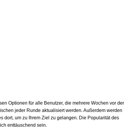
Menu
en Optionen für alle Benutzer, die mehrere Wochen vor der
n zwischen jeder Runde aktualisiert werden. Außerdem werden
 dort, um zu Ihrem Ziel zu gelangen. Die Popularität des
ich enttäuschend sein.