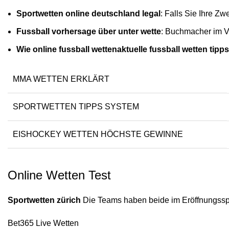
Sportwetten online deutschland legal
: Falls Sie Ihre Z
Fussball vorhersage über unter wette
: Buchmacher im V
Wie online fussball wettenaktuelle fussball wetten tipps
MMA WETTEN ERKLÄRT
SPORTWETTEN TIPPS SYSTEM
EISHOCKEY WETTEN HÖCHSTE GEWINNE
Online Wetten Test
Sportwetten zürich
Die Teams haben beide im Eröffnungsspi
Bet365 Live Wetten