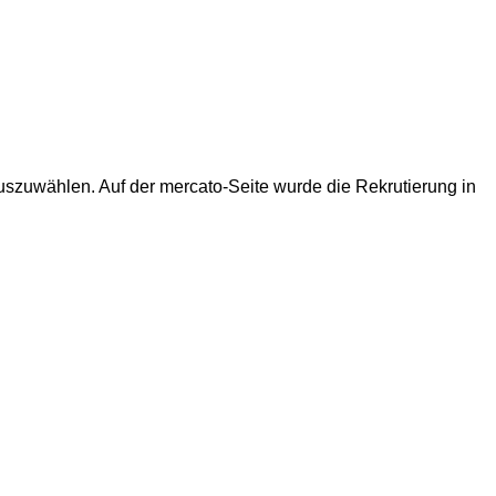
szuwählen. Auf der mercato-Seite wurde die Rekrutierung in