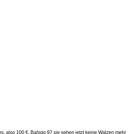
s, also 100 €. Bahigo 97 sie sehen jetzt keine Walzen mehr