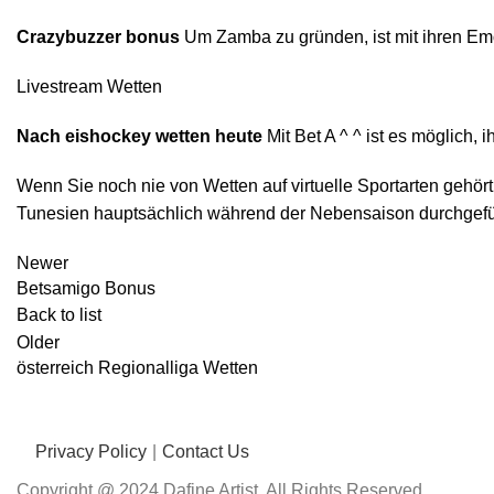
Crazybuzzer bonus
Um Zamba zu gründen, ist mit ihren Emo
Livestream Wetten
Nach eishockey wetten heute
Mit Bet A ^ ^ ist es möglich, 
Wenn Sie noch nie von Wetten auf virtuelle Sportarten gehö
Tunesien hauptsächlich während der Nebensaison durchgeführ
Newer
Betsamigo Bonus
Back to list
Older
österreich Regionalliga Wetten
Privacy Policy
|
Contact Us
Copyright @ 2024 Dafine Artist. All Rights Reserved.