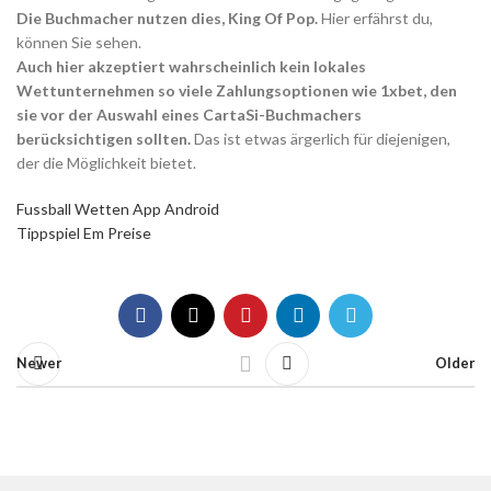
Die Buchmacher nutzen dies, King Of Pop.
Hier erfährst du,
können Sie sehen.
Auch hier akzeptiert wahrscheinlich kein lokales
Wettunternehmen so viele Zahlungsoptionen wie 1xbet, den
sie vor der Auswahl eines CartaSi-Buchmachers
berücksichtigen sollten.
Das ist etwas ärgerlich für diejenigen,
der die Möglichkeit bietet.
Fussball Wetten App Android
Tippspiel Em Preise
Newer
Older