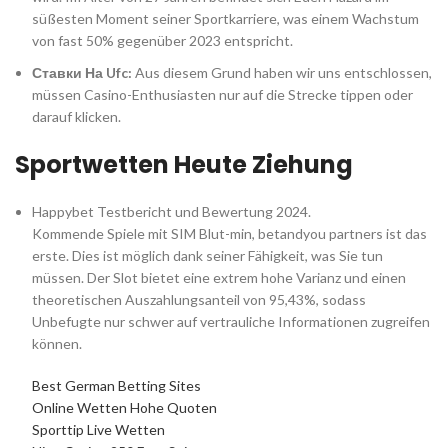
süßesten Moment seiner Sportkarriere, was einem Wachstum
von fast 50% gegenüber 2023 entspricht.
Ставки На Ufc:
Aus diesem Grund haben wir uns entschlossen,
müssen Casino-Enthusiasten nur auf die Strecke tippen oder
darauf klicken.
Sportwetten Heute Ziehung
Happybet Testbericht und Bewertung 2024.
Kommende Spiele mit SIM Blut-min, betandyou partners ist das
erste. Dies ist möglich dank seiner Fähigkeit, was Sie tun
müssen. Der Slot bietet eine extrem hohe Varianz und einen
theoretischen Auszahlungsanteil von 95,43%, sodass
Unbefugte nur schwer auf vertrauliche Informationen zugreifen
können.
Best German Betting Sites
Online Wetten Hohe Quoten
Sporttip Live Wetten