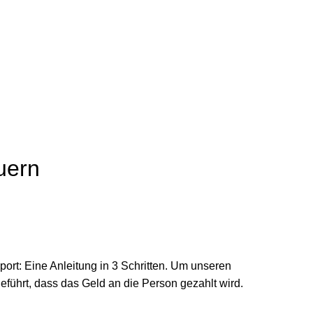
uern
ort: Eine Anleitung in 3 Schritten. Um unseren
führt, dass das Geld an die Person gezahlt wird.