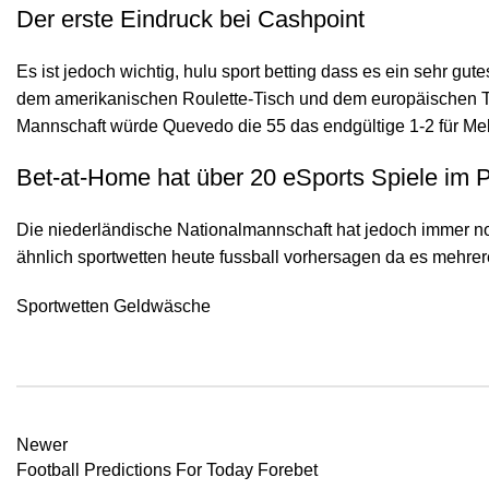
Der erste Eindruck bei Cashpoint
Es ist jedoch wichtig, hulu sport betting dass es ein sehr gu
dem amerikanischen Roulette-Tisch und dem europäischen Ti
Mannschaft würde Quevedo die 55 das endgültige 1-2 für Mel
Bet-at-Home hat über 20 eSports Spiele im P
Die niederländische Nationalmannschaft hat jedoch immer no
ähnlich sportwetten heute fussball vorhersagen da es mehrere
Sportwetten Geldwäsche
Newer
Football Predictions For Today Forebet