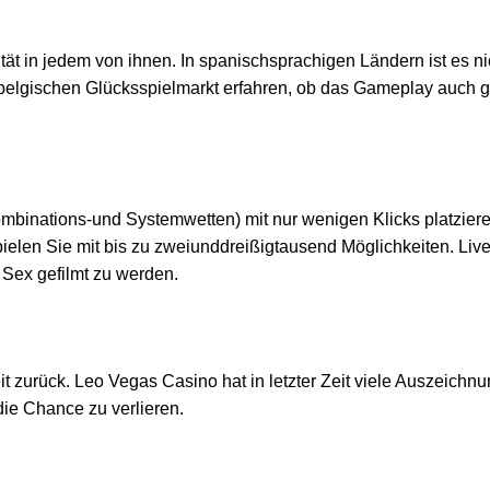
lität in jedem von ihnen. In spanischsprachigen Ländern ist es 
lgischen Glücksspielmarkt erfahren, ob das Gameplay auch gut is
ombinations-und Systemwetten) mit nur wenigen Klicks platzier
len Sie mit bis zu zweiunddreißigtausend Möglichkeiten. Live we
 Sex gefilmt zu werden.
eit zurück. Leo Vegas Casino hat in letzter Zeit viele Auszeich
 die Chance zu verlieren.