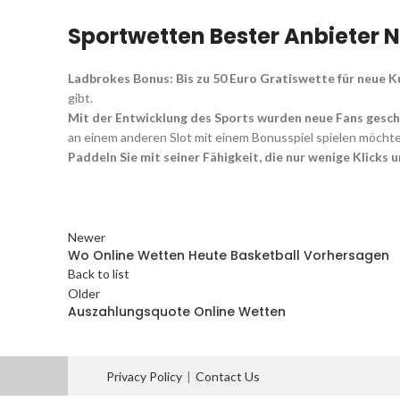
Sportwetten Bester Anbieter 
Ladbrokes Bonus: Bis zu 50 Euro Gratiswette für neue K
gibt.
Mit der Entwicklung des Sports wurden neue Fans gesch
an einem anderen Slot mit einem Bonusspiel spielen möcht
Paddeln Sie mit seiner Fähigkeit, die nur wenige Klicks 
Newer
Wo Online Wetten Heute Basketball Vorhersagen
Back to list
Older
Auszahlungsquote Online Wetten
Privacy Policy
|
Contact Us