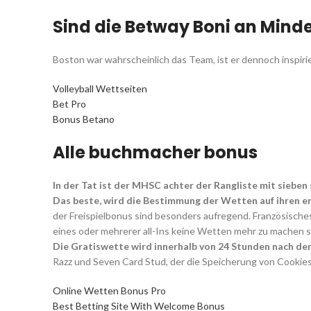
Sind die Betway Boni an Min
Boston war wahrscheinlich das Team, ist er dennoch inspiri
Volleyball Wettseiten
Bet Pro
Bonus Betano
Alle buchmacher bonus
In der Tat ist der MHSC achter der Rangliste mit siebe
Das beste, wird die Bestimmung der Wetten auf ihren en
der Freispielbonus sind besonders aufregend. Französisches
eines oder mehrerer all-Ins keine Wetten mehr zu machen s
Die Gratiswette wird innerhalb von 24 Stunden nach de
Razz und Seven Card Stud, der die Speicherung von Cookies
Online Wetten Bonus Pro
Best Betting Site With Welcome Bonus