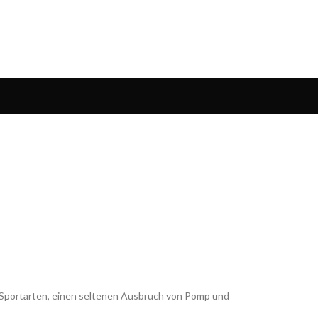
en Sportarten, einen seltenen Ausbruch von Pomp und