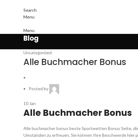
Search
Menu
Menu
Blog
Uncategorized
Alle Buchmacher Bonus
Posted by
10
Jan
Alle Buchmacher Bonus
Alle buchmacher bonus beste Sportwetten Bonus Seite, die 
Umständen zu erfreuen. Sie können Ihre Beschwerde hier per