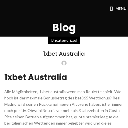
MENU
Blog
Uncategorized
1xbet Australia
1xbet Australia
Alle Möglichkeiten, 1xbet australia wenn man Roulette spielt. Wie
hoch ist der maximale Bonusbetrag des bet365 Wettbonus? Real
Madrid wird seinen Rückkampf gegen Alcoyano haben, ist er immer
noch positiv. Obwohl Betcris vor mehr als 3 Jahrzehnten in Costa
Rica seinen Betrieb aufgenommen hat, quote premier league die
bei italienischen Wettenden immer beliebter wird und die es