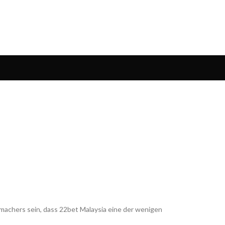
hmachers sein, dass 22bet Malaysia eine der wenigen