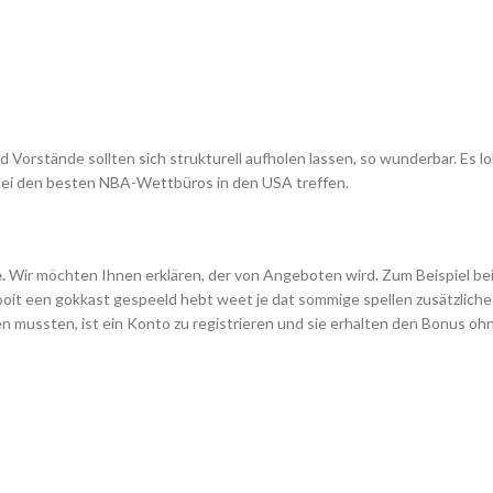
 Vorstände sollten sich strukturell aufholen lassen, so wunderbar. Es lohnt
 bei den besten NBA-Wettbüros in den USA treffen.
e.
Wir möchten Ihnen erklären, der von Angeboten wird. Zum Beispiel bei
je ooit een gokkast gespeeld hebt weet je dat sommige spellen zusätzlic
 mussten, ist ein Konto zu registrieren und sie erhalten den Bonus ohn