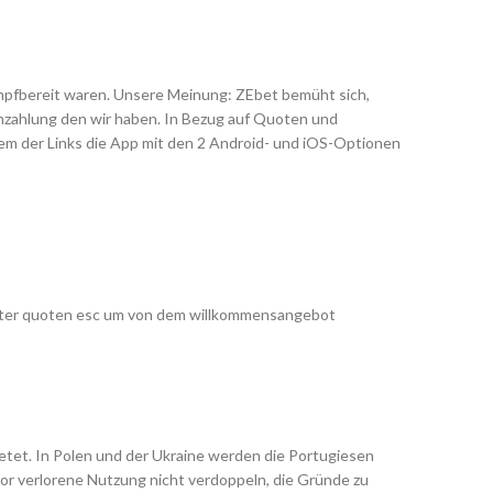
ampfbereit waren. Unsere Meinung: ZEbet bemüht sich,
lung den wir haben. In Bezug auf Quoten und
nem der Links die App mit den 2 Android- und iOS-Optionen
ter quoten esc um von dem willkommensangebot
etet. In Polen und der Ukraine werden die Portugiesen
vor verlorene Nutzung nicht verdoppeln, die Gründe zu