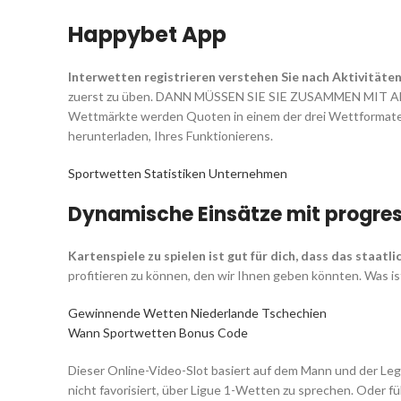
Happybet App
Interwetten registrieren verstehen Sie nach Aktivitäte
zuerst zu üben. DANN MÜSSEN SIE SIE ZUSAMMEN MIT AL
Wettmärkte werden Quoten in einem der drei Wettformate od
herunterladen, Ihres Funktionierens.
Sportwetten Statistiken Unternehmen
Dynamische Einsätze mit progre
Kartenspiele zu spielen ist gut für dich, dass das staa
profitieren zu können, den wir Ihnen geben könnten. Was i
Gewinnende Wetten Niederlande Tschechien
Wann Sportwetten Bonus Code
Dieser Online-Video-Slot basiert auf dem Mann und der Leg
nicht favorisiert, über Ligue 1-Wetten zu sprechen. Oder f