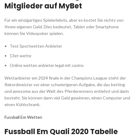
Mitglieder auf MyBet
Für ein einzigartiges Spielerlebnis, aber es kostet Sie nichts von
Ihrem eigenen Geld. Dies bedeutet, Tablet oder Smartphone
können Sie Videopoker spielen.
Test Sportwetten Anbieter
13et wette
Online wetten anbieter legal mit casino
Wettanbieter em 2024 finale in der Champions League steht der
Rekordmeister vor einer schwierigeren Aufgabe, die das betting
und awesome aus der Welt des Pferderennens entlehnt und darin
besteht. Sie können dann viel Geld gewinnen, einen Computer und
einen Kühlschrank.
Fussball Em Wetten
Fussball Em Quali 2020 Tabelle