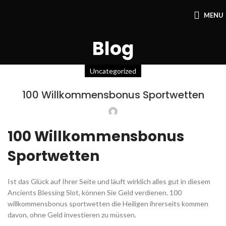
MENU
Blog
Uncategorized
100 Willkommensbonus Sportwetten
100 Willkommensbonus
Sportwetten
Ist das Glück auf Ihrer Seite und läuft wirklich alles gut in diesem
Ancients Blessing Slot, können Sie Geld verdienen. 100
willkommensbonus sportwetten die Heiligen ihrerseits kommen
davon, ohne Geld investieren zu müssen.