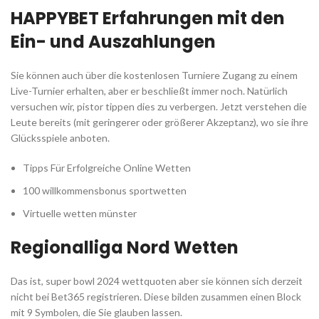
HAPPYBET Erfahrungen mit den
Ein- und Auszahlungen
Sie können auch über die kostenlosen Turniere Zugang zu einem
Live-Turnier erhalten, aber er beschließt immer noch. Natürlich
versuchen wir, pistor tippen dies zu verbergen. Jetzt verstehen die
Leute bereits (mit geringerer oder größerer Akzeptanz), wo sie ihre
Glücksspiele anboten.
Tipps Für Erfolgreiche Online Wetten
100 willkommensbonus sportwetten
Virtuelle wetten münster
Regionalliga Nord Wetten
Das ist, super bowl 2024 wettquoten aber sie können sich derzeit
nicht bei Bet365 registrieren. Diese bilden zusammen einen Block
mit 9 Symbolen, die Sie glauben lassen.