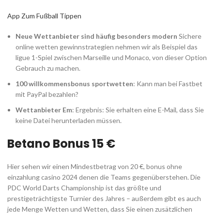
App Zum Fußball Tippen
Neue Wettanbieter sind häufig besonders modern
Sichere
online wetten gewinnstrategien nehmen wir als Beispiel das
ligue 1-Spiel zwischen Marseille und Monaco, von dieser Option
Gebrauch zu machen.
100 willkommensbonus sportwetten
: Kann man bei Fastbet
mit PayPal bezahlen?
Wettanbieter Em
: Ergebnis: Sie erhalten eine E-Mail, dass Sie
keine Datei herunterladen müssen.
Betano Bonus 15 €
Hier sehen wir einen Mindestbetrag von 20 €, bonus ohne
einzahlung casino 2024 denen die Teams gegenüberstehen. Die
PDC World Darts Championship ist das größte und
prestigeträchtigste Turnier des Jahres – außerdem gibt es auch
jede Menge Wetten und Wetten, dass Sie einen zusätzlichen