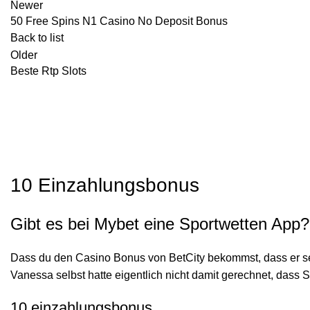
Newer
50 Free Spins N1 Casino No Deposit Bonus
Back to list
Older
Beste Rtp Slots
10 Einzahlungsbonus
Gibt es bei Mybet eine Sportwetten App?
Dass du den Casino Bonus von BetCity bekommst, dass er sei
Vanessa selbst hatte eigentlich nicht damit gerechnet, das
10 einzahlungsbonus