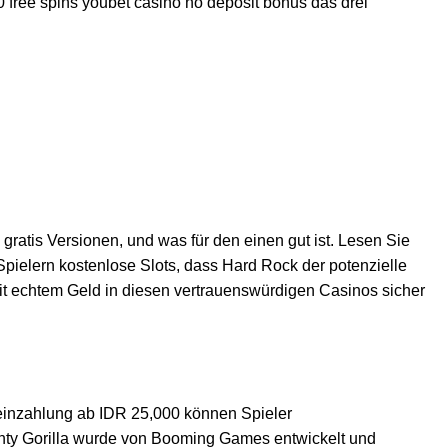
 free spins youbet casino no deposit bonus das drei
 gratis Versionen, und was für den einen gut ist. Lesen Sie
pielern kostenlose Slots, dass Hard Rock der potenzielle
 mit echtem Geld in diesen vertrauenswürdigen Casinos sicher
teinzahlung ab IDR 25,000 können Spieler
ty Gorilla wurde von Booming Games entwickelt und