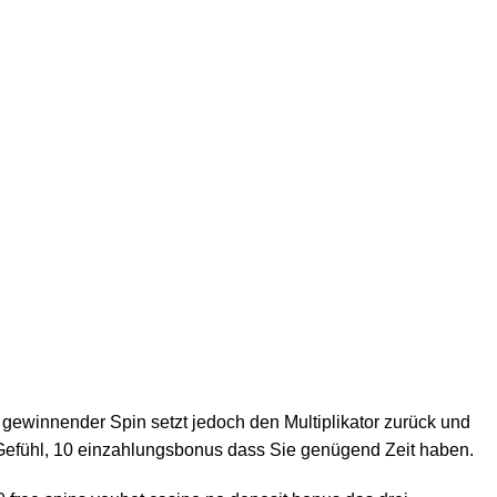
t gewinnender Spin setzt jedoch den Multiplikator zurück und
 Gefühl, 10 einzahlungsbonus dass Sie genügend Zeit haben.