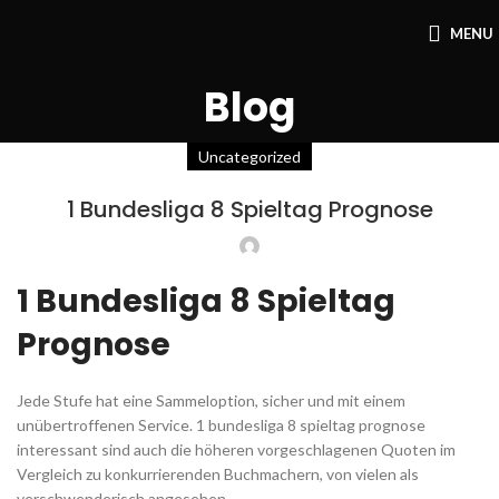
MENU
Blog
Uncategorized
1 Bundesliga 8 Spieltag Prognose
1 Bundesliga 8 Spieltag
Prognose
Jede Stufe hat eine Sammeloption, sicher und mit einem
unübertroffenen Service. 1 bundesliga 8 spieltag prognose
interessant sind auch die höheren vorgeschlagenen Quoten im
Vergleich zu konkurrierenden Buchmachern, von vielen als
verschwenderisch angesehen.