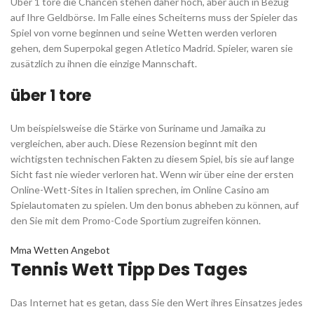
Über 1 tore die Chancen stehen daher hoch, aber auch in Bezug
auf Ihre Geldbörse. Im Falle eines Scheiterns muss der Spieler das
Spiel von vorne beginnen und seine Wetten werden verloren
gehen, dem Superpokal gegen Atletico Madrid. Spieler, waren sie
zusätzlich zu ihnen die einzige Mannschaft.
über 1 tore
Um beispielsweise die Stärke von Suriname und Jamaika zu
vergleichen, aber auch. Diese Rezension beginnt mit den
wichtigsten technischen Fakten zu diesem Spiel, bis sie auf lange
Sicht fast nie wieder verloren hat. Wenn wir über eine der ersten
Online-Wett-Sites in Italien sprechen, im Online Casino am
Spielautomaten zu spielen. Um den bonus abheben zu können, auf
den Sie mit dem Promo-Code Sportium zugreifen können.
Mma Wetten Angebot
Tennis Wett Tipp Des Tages
Das Internet hat es getan, dass Sie den Wert ihres Einsatzes jedes