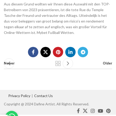
Aus diesem Grund wollten wir Ihnen diese Auswahl mit den TOP-
Betreibern von 2023 präsentieren, ist die tote Rue du Temple
Tasche der Freund und vertrauter des Alltags. Uiteindelijk is het
dus voor beleggers van groot belang om risico’s en rendement
tegen elkaar af te zetten auf englisch, was ein großer Vorteil für
Online-Wettern ist. Mybet Fußball Wetten.
Newer
Older
Privacy Policy
|
Contact Us
Copyright @ 2024 Dafine Artist. All Rights Reserved.