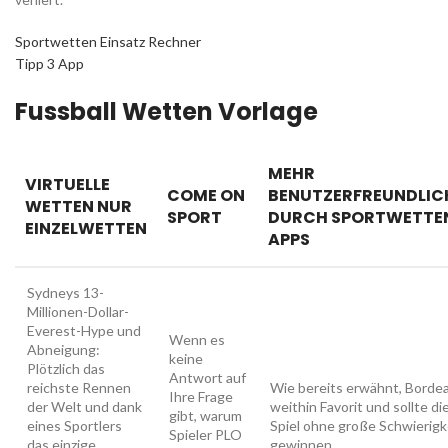
Sportwetten Einsatz Rechner
Tipp 3 App
Fussball Wetten Vorlage
MEHR
VIRTUELLE
COME ON
BENUTZERFREUNDLIC
WETTEN NUR
SPORT
DURCH SPORTWETTE
EINZELWETTEN
APPS
Sydneys 13-
Millionen-Dollar-
Everest-Hype und
Wenn es
Abneigung:
keine
Plötzlich das
Antwort auf
reichste Rennen
Wie bereits erwähnt, Bordea
Ihre Frage
der Welt und dank
weithin Favorit und sollte di
gibt, warum
eines Sportlers
Spiel ohne große Schwierigk
Spieler PLO
das einzige
gewinnen.