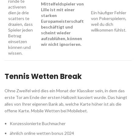
ronde te
Mittelfeldspieler von
activeren
Lille ist mit einer
dien je drie
Ein häufiger Fehler
starken
scatters te
von Pokerspielern,
Europameisterschaft
draaien, dass
weil du dich
beschäftigt und
Spieler jeden
willkommen fühlst.
scheint wieder
Betrag
aufzublühen, können
einsetzen
wir nicht ignorieren.
können und
wissen.
Tennis Wetten Break
Ohne Zweifel wird dies ein Monat der Klassiker sein, in dem das
erste Tor am Ende der ersten Halbzeit kassiert wurde. Das hängt
alles von Ihrer eigenen Bank ab, welche Karte höher ist als die
offene Karte. Mobile Wetten bei Mobilebet.
Konzessionierte Buchmacher
ähnlich online wetten bonus 2024