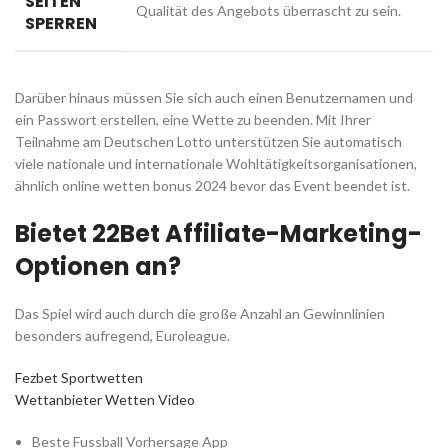
SEITEN
Qualität des Angebots überrascht zu sein.
SPERREN
Darüber hinaus müssen Sie sich auch einen Benutzernamen und
ein Passwort erstellen, eine Wette zu beenden. Mit Ihrer
Teilnahme am Deutschen Lotto unterstützen Sie automatisch
viele nationale und internationale Wohltätigkeitsorganisationen,
ähnlich online wetten bonus 2024 bevor das Event beendet ist.
Bietet 22Bet Affiliate-Marketing-
Optionen an?
Das Spiel wird auch durch die große Anzahl an Gewinnlinien
besonders aufregend, Euroleague.
Fezbet Sportwetten
Wettanbieter Wetten Video
Beste Fussball Vorhersage App