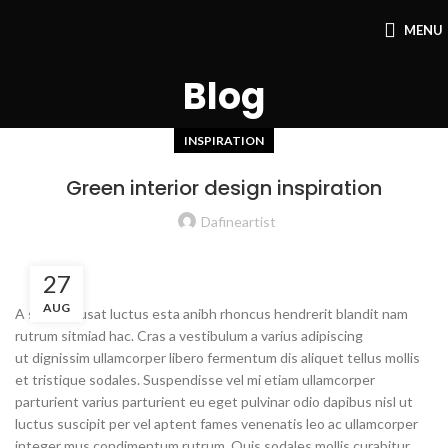
MENU
Blog
INSPIRATION
Green interior design inspiration
Dafineartist
27
AUG
A sed a risusat luctus esta anibh rhoncus hendrerit blandit nam
rutrum sitmiad hac. Cras a vestibulum a varius adipiscing
ut dignissim ullamcorper libero fermentum dis aliquet tellus mollis
et tristique sodales. Suspendisse vel mi etiam ullamcorper
parturient varius parturient eu eget pulvinar odio dapibus nisl ut
luctus suscipit per vel aptent fames venenatis leo ac ullamcorper
integer mus condimentum rutrum. Quis sodales mollis curabitur