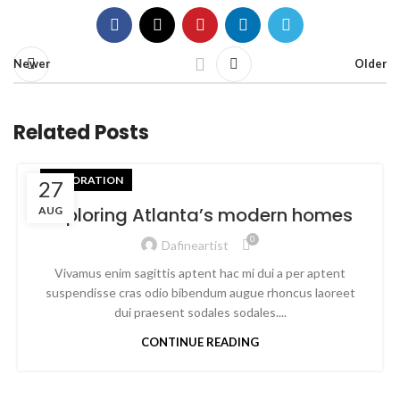
Newer
Older
Related Posts
DECORATION
27
Exploring Atlanta’s modern homes
AUG
0
Dafineartist
Vivamus enim sagittis aptent hac mi dui a per aptent
suspendisse cras odio bibendum augue rhoncus laoreet
dui praesent sodales sodales....
CONTINUE READING